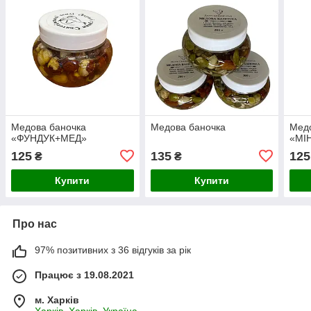
Медова баночка
Медова баночка
Мед
«ФУНДУК+МЕД»
«МІ
125
135
125
₴
₴
Купити
Купити
Про нас
97% позитивних з 36 відгуків за рік
Працює з 19.08.2021
м. Харків
Харків, Харків, Україна