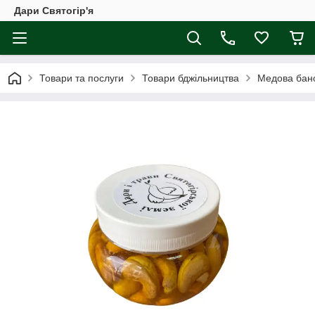
Дари Святогір'я
Товари та послуги
Товари бджільництва
Медова ба