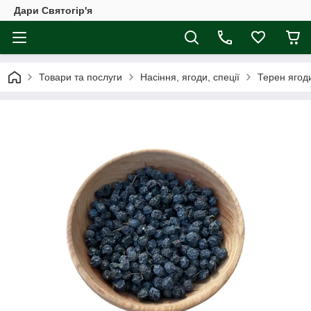
Дари Святогір'я
Товари та послуги
Насіння, ягоди, спеції
Терен ягоди