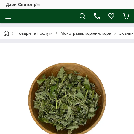
Дари Святогір'я
Товари та послуги
Монотравы, коріння, кора
Зюзник