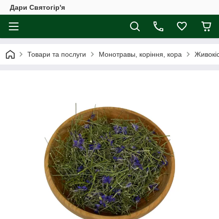
Дари Святогір'я
Товари та послуги
Монотравы, коріння, кора
Живокіс