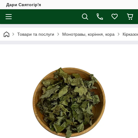
Дари Святогір'я
Товари та послуги
Монотравы, коріння, кора
Кірказо