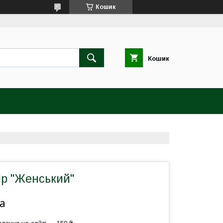
Кошик
Кошик
ір "Женський"
а